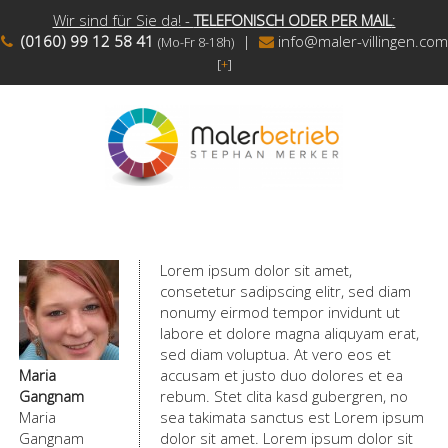
Wir sind für Sie da! -
TELEFONISCH ODER PER MAIL
:
(0160) 99 12 58 41
|
info@maler-villingen.com
(Mo-Fr 8-18h)
[
+
]
Lorem ipsum dolor sit amet,
consetetur sadipscing elitr, sed diam
nonumy eirmod tempor invidunt ut
labore et dolore magna aliquyam erat,
sed diam voluptua. At vero eos et
Maria
accusam et justo duo dolores et ea
Gangnam
rebum. Stet clita kasd gubergren, no
Maria
sea takimata sanctus est Lorem ipsum
Gangnam
dolor sit amet. Lorem ipsum dolor sit