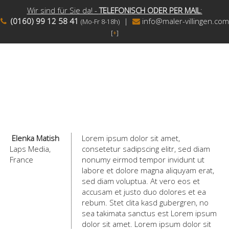
Wir sind für Sie da! -
TELEFONISCH ODER PER MAIL
:
(0160) 99 12 58 41
|
info@maler-villingen.com
(Mo-Fr 8-18h)
[
+
]
Elenka Matish
Lorem ipsum dolor sit amet,
Laps Media,
consetetur sadipscing elitr, sed diam
France
nonumy eirmod tempor invidunt ut
labore et dolore magna aliquyam erat,
sed diam voluptua. At vero eos et
accusam et justo duo dolores et ea
rebum. Stet clita kasd gubergren, no
sea takimata sanctus est Lorem ipsum
dolor sit amet. Lorem ipsum dolor sit