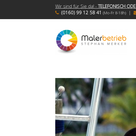
Wir sind für Sie da! -
TELEFONISCH ODE
(0160) 99 12 58 41
|
(Mo-Fr 8-18h)