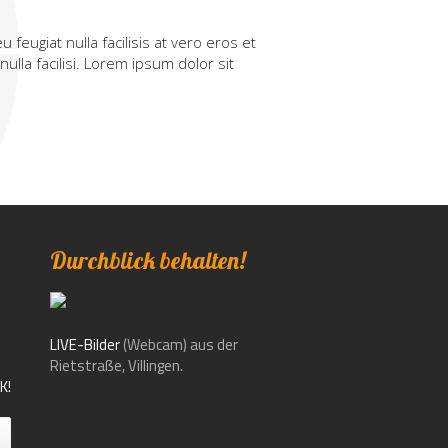
 feugiat nulla facilisis at vero eros et
ulla facilisi. Lorem ipsum dolor sit
Durchblick behalten!
n
LIVE-Bilder
(Webcam) aus der
Rietstraße, Villingen.
K!