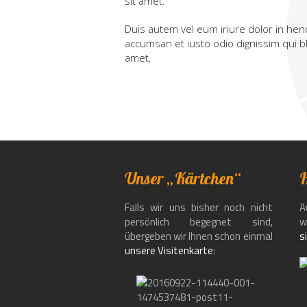
sit amet.
Duis autem vel eum iriure dolor in hendr
accumsan et iusto odio dignissim qui bla
amet,
Unser „Kärtchen“
H
Falls wir uns bisher noch nicht
A
persönlich begegnet sind,
w
übergeben wir Ihnen schon einmal
s
unsere Visitenkarte
: