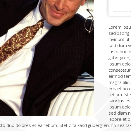
Lorem ipsu
sadipscing
invidunt ut
sed diam v
justo duo d
gubergren,
ipsum dolor
consetetur
eirmod tem
magna aliq
eos et acc
rebum. Stet
sanctus es
ipsum dolor
sed diam n
labore et 
sto duo dolores et ea rebum. Stet clita kasd gubergren, no sea t