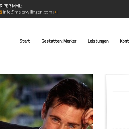
R PER MAIL
:
info@maler-villingen.com
[
+
]
Start
Gestatten: Merker
Leistungen
Kont